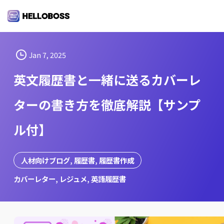
S
k
i
p
t
Jan 7, 2025
o
英文履歴書と一緒に送るカバーレ
c
o
ターの書き方を徹底解説【サンプ
n
t
ル付】
e
n
t
人材向けブログ
, 
履歴書
, 
履歴書作成
カバーレター
, 
レジュメ
, 
英語履歴書