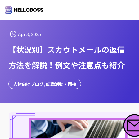
S
k
i
p
t
Apr 3, 2025
o
【状況別】スカウトメールの返信
c
o
方法を解説！例文や注意点も紹介
n
t
e
人材向けブログ
, 
転職活動・面接
n
t