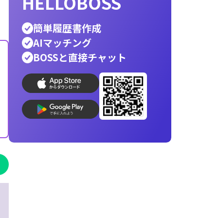
ホワイト企業
銀行員
公務員
警察官
営業
辞
エンジニア
転職先
人材派遣
消防士
向いて
helloboss
印刷
就活
応募メール
志望動機
AI履歴書写真
コンビニ印刷
履歴書作成
最速
最適
で
な人材が見つ
HELLOBOSS
簡単履歴書作成
AIマッチング
BOSSと直接チャット