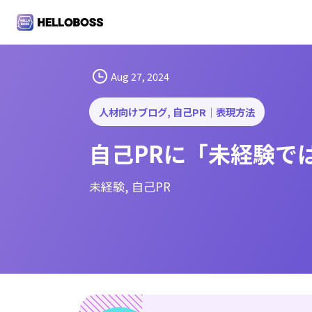
S
k
i
p
t
Aug 27, 2024
o
c
人材向けブログ
, 
自己PR｜表現方法
o
自己PRに「未経験で
n
t
e
未経験
, 
自己PR
n
t