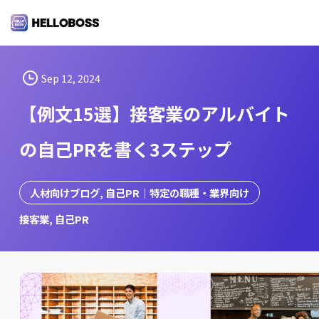
S
k
i
p
t
Sep 12, 2024
o
【例文15選】接客業のアルバイト
c
o
の自己PRを書く3ステップ
n
t
e
人材向けブログ
, 
自己PR｜特定の職種・業界向け
n
接客業
, 
自己PR
t