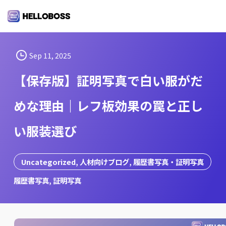
S
k
i
p
t
Sep 11, 2025
o
【保存版】証明写真で白い服がだ
c
o
めな理由｜レフ板効果の罠と正し
n
t
い服装選び
e
n
t
Uncategorized
, 
人材向けブログ
, 
履歴書写真・証明写真
履歴書写真
, 
証明写真