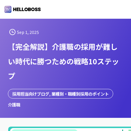
S
k
i
p
t
Sep 1, 2025
o
【完全解説】介護職の採用が難し
c
o
い時代に勝つための戦略10ステッ
n
t
プ
e
n
t
採用担当向けブログ
, 
業種別・職種別採用のポイント
介護職