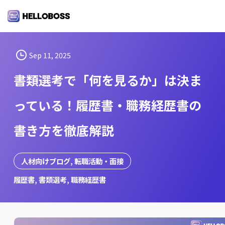
S
k
i
p
t
Sep 11, 2025
o
書類選考で「何を見るか」は決ま
c
o
っている！履歴書・職務経歴書の
n
t
書き方を徹底解説
e
n
t
人材向けブログ
, 
転職活動・面接
履歴書
, 
書類選考
, 
職務経歴書