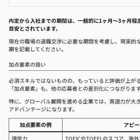
内定から入社までの期間は、一般的に1ヶ月〜3ヶ月程
目安とされています。
現在の職場の退職交渉に必要な期間を考慮し、現実的
期を記載してください。
加点要素の扱い
必須スキルではないものの、もっていると評価が上が
「加点要素」も、他の応募者との差別化につながりま
特に、グローバル展開を進める企業では、英語力が大
アドバンテージになります。
加点要素の例
アピー
語学力
TOEICやTOEFLのスコア、