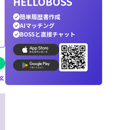
ホワイト企業
銀行員
公務員
警察官
営業
辞
エンジニア
転職先
人材派遣
消防士
向いて
helloboss
印刷
就活
応募メール
志望動機
AI履歴書写真
コンビニ印刷
履歴書作成
最速
最適
で
な人材が見つ
HELLOBOSS
文
簡単履歴書作成
AIマッチング
BOSSと直接チャット