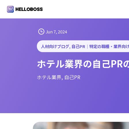
S
k
i
p
t
Jun 7, 2024
o
c
人材向けブログ
, 
自己PR｜特定の職種・業界向
o
ホテル業界の自己PR
n
t
e
ホテル業界
, 
自己PR
n
t