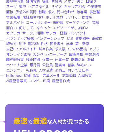
就職者向け，法人向け
CHATGPT，AIチャット，多言語，音声読み
求人拡散，無料提供，法人向け
英語版，グローバル配信，バージョンリリース
即時音声対話，AIメンター，面接練習，キャ
ィング，就職者向け
HelloData
レポート
企業データベース
無料
強み
長所
pickup
継続力
粘り強さ
面接練
英語履歴書
レジュメ
書き方
カバーレター
履歴書写真
証明写真
撮影
背景色
スマホ
笑
スーツ
髪型
ヘアスタイル
サイズ
キャリア
面接
予想外の質問
転職
求人
問い合わせ
接
営業転職
未経験者向け
ホテル業界
アパレル
アルバイト
コールセンター
未経験
マーケテ
面白い
何もしてこなかった
エピソードがし
ガクチカ
サークル活動
サッカー経験
インパ
ボランティア経験
インターンシップ
ゼミ
資
締め方
短所
部活動
性格
箇条書き
学業
第
自己PR アルバイト
黙々作業
求人票
ai
we
オンライン面接
カンペ
ハローワーク
医療事
職務経歴書
残業時間
保育士
仕事一覧
転職