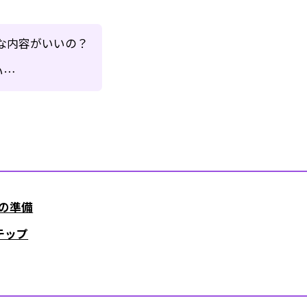
な内容がいいの？
い…
の準備
テップ