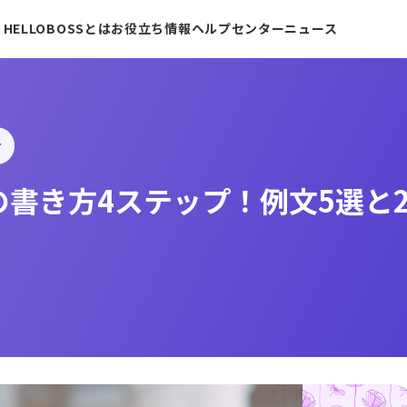
HELLOBOSSとは
お役立ち情報
ヘルプセンター
ニュース
け
の書き方4ステップ！例文5選と