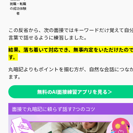
就職・転職
の成功体験
者
この反省から、次の面接ではキーワードだけ覚えて自
言葉で話せるように練習しました。
結果、落ち着いて対応でき、無事内定をいただけたの
す。
丸暗記よりもポイントを掴む方が、自然な会話につな
ます。
無料のAI面接練習アプリを見る＞
面接で丸暗記に頼らず話す7つのコツ