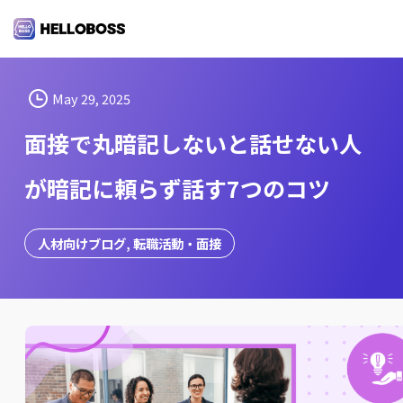
S
k
i
p
t
May 29, 2025
o
面接で丸暗記しないと話せない人
c
o
が暗記に頼らず話す7つのコツ
n
t
e
人材向けブログ
, 
転職活動・面接
n
t