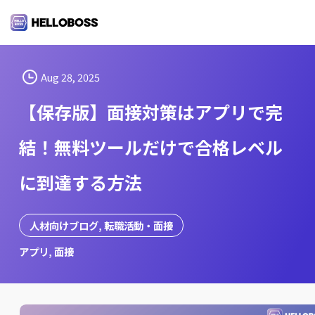
S
k
i
p
t
Aug 28, 2025
o
【保存版】面接対策はアプリで完
c
o
結！無料ツールだけで合格レベル
n
t
に到達する方法
e
n
t
人材向けブログ
, 
転職活動・面接
アプリ
, 
面接