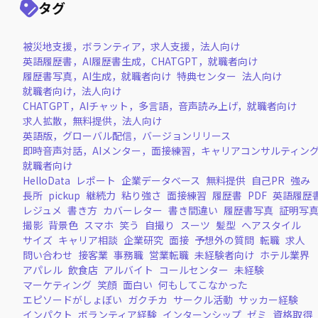
タグ
被災地支援，ボランティア，求人支援，法人向け
英語履歴書，AI履歴書生成，CHATGPT，就職者向け
履歴書写真，AI生成，就職者向け
特典センター
法人向け
就職者向け，法人向け
CHATGPT，AIチャット，多言語，音声読み上げ，就職者向け
求人拡散，無料提供，法人向け
英語版，グローバル配信，バージョンリリース
即時音声対話，AIメンター，面接練習，キャリアコンサルティン
就職者向け
HelloData
レポート
企業データベース
無料提供
自己PR
強み
長所
pickup
継続力
粘り強さ
面接練習
履歴書
PDF
英語履歴
レジュメ
書き方
カバーレター
書き間違い
履歴書写真
証明写
撮影
背景色
スマホ
笑う
自撮り
スーツ
髪型
ヘアスタイル
サイズ
キャリア相談
企業研究
面接
予想外の質問
転職
求人
問い合わせ
接客業
事務職
営業転職
未経験者向け
ホテル業界
アパレル
飲食店
アルバイト
コールセンター
未経験
マーケティング
笑顔
面白い
何もしてこなかった
エピソードがしょぼい
ガクチカ
サークル活動
サッカー経験
インパクト
ボランティア経験
インターンシップ
ゼミ
資格取得