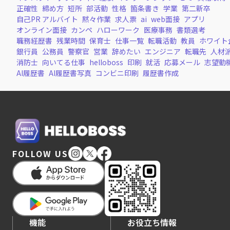
正確性
締め方
短所
部活動
性格
箇条書き
学業
第二新卒
自己PR アルバイト
黙々作業
求人票
ai
web面接
アプリ
オンライン面接
カンペ
ハローワーク
医療事務
書類選考
職務経歴書
残業時間
保育士
仕事一覧
転職活動
教員
ホワイト
銀行員
公務員
警察官
営業
辞めたい
エンジニア
転職先
人材
消防士
向いてる仕事
helloboss
印刷
就活
応募メール
志望動
AI履歴書
AI履歴書写真
コンビニ印刷
履歴書作成
FOLLOW US
機能
お役立ち情報