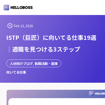
S
k
i
p
t
Feb 13, 2026
o
ISTP（巨匠）に向いてる仕事19選
c
o
｜適職を見つける3ステップ
n
t
e
人材向けブログ
, 
転職活動・面接
n
向いてる仕事
t