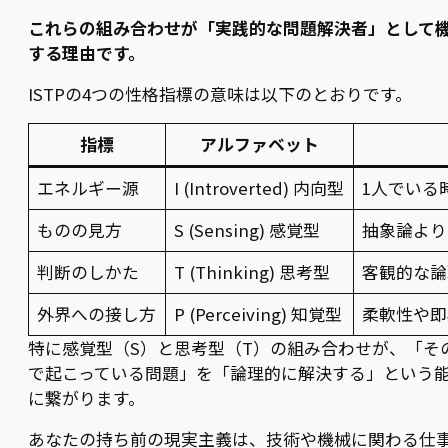
これらの組み合わせが「実践的な問題解決者」として
する理由です。
ISTPの4つの性格指標の意味は以下のとおりです。
指標
アルファベット
エネルギー源
I (Introverted) 内向型
1人でいる
ものの見方
S (Sensing) 感覚型
抽象論より
判断のしかた
T (Thinking) 思考型
客観的な論
外界への接し方
P (Perceiving) 知覚型
柔軟性や即
特に感覚型（S）と思考型（T）の組み合わせが、「そ
で起こっている問題」を「論理的に解決する」という
に繋がります。
あなたの持ち前の現実主義は、技術や機械に関わる仕