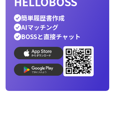
ホワイト企業
銀行員
公務員
警察官
営業
辞
エンジニア
転職先
人材派遣
消防士
向いて
helloboss
印刷
就活
応募メール
志望動機
AI履歴書写真
コンビニ印刷
履歴書作成
最速
最適
で
な人材が見つ
HELLOBOSS
簡単履歴書作成
AIマッチング
BOSSと直接チャット