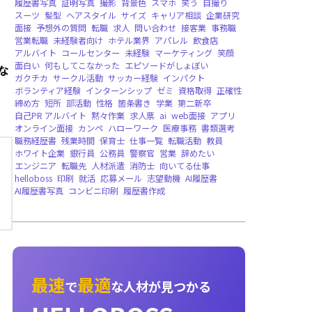
。
就職者向け，法人向け
CHATGPT，AIチャット，多言語，音声読み
求人拡散，無料提供，法人向け
英語版，グローバル配信，バージョンリリース
な
即時音声対話，AIメンター，面接練習，キャ
ィング，就職者向け
HelloData
レポート
企業データベース
無料
強み
長所
pickup
継続力
粘り強さ
面接練
英語履歴書
レジュメ
書き方
カバーレター
履歴書写真
証明写真
撮影
背景色
スマホ
笑
スーツ
髪型
ヘアスタイル
サイズ
キャリア
面接
予想外の質問
転職
求人
問い合わせ
接
営業転職
未経験者向け
ホテル業界
アパレル
アルバイト
コールセンター
未経験
マーケテ
面白い
何もしてこなかった
エピソードがし
ガクチカ
サークル活動
サッカー経験
インパ
ボランティア経験
インターンシップ
ゼミ
資
締め方
短所
部活動
性格
箇条書き
学業
第
自己PR アルバイト
黙々作業
求人票
ai
we
オンライン面接
カンペ
ハローワーク
医療事
職務経歴書
残業時間
保育士
仕事一覧
転職