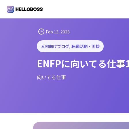
S
k
i
p
t
Feb 13, 2026
o
c
人材向けブログ
, 
転職活動・面接
o
ENFPに向いてる仕
n
t
e
向いてる仕事
n
t