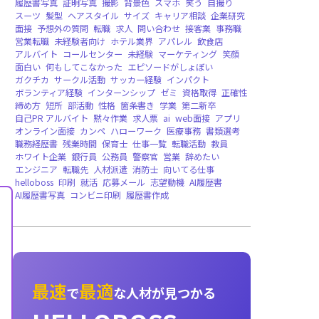
就職者向け，法人向け
CHATGPT，AIチャット，多言語，音声読み
求人拡散，無料提供，法人向け
英語版，グローバル配信，バージョンリリース
即時音声対話，AIメンター，面接練習，キャ
ィング，就職者向け
HelloData
レポート
企業データベース
無料
強み
長所
pickup
継続力
粘り強さ
面接練
英語履歴書
レジュメ
書き方
カバーレター
履歴書写真
証明写真
撮影
背景色
スマホ
笑
スーツ
髪型
ヘアスタイル
サイズ
キャリア
面接
予想外の質問
転職
求人
問い合わせ
接
営業転職
未経験者向け
ホテル業界
アパレル
アルバイト
コールセンター
未経験
マーケテ
面白い
何もしてこなかった
エピソードがし
ガクチカ
サークル活動
サッカー経験
インパ
ボランティア経験
インターンシップ
ゼミ
資
締め方
短所
部活動
性格
箇条書き
学業
第
自己PR アルバイト
黙々作業
求人票
ai
we
オンライン面接
カンペ
ハローワーク
医療事
職務経歴書
残業時間
保育士
仕事一覧
転職