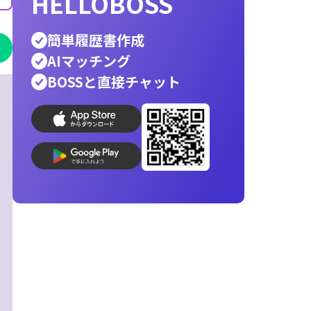
ホワイト企業
銀行員
公務員
警察官
営業
辞
エンジニア
転職先
人材派遣
消防士
向いて
helloboss
印刷
就活
応募メール
志望動機
AI履歴書写真
コンビニ印刷
履歴書作成
最速
最適
で
な人材が見つ
HELLOBOSS
簡単履歴書作成
AIマッチング
BOSSと直接チャット