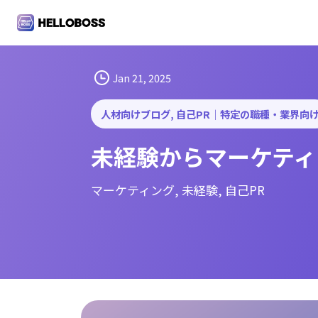
S
k
i
p
t
Jan 21, 2025
o
c
人材向けブログ
, 
自己PR｜特定の職種・業界向
o
未経験からマーケティ
n
t
e
マーケティング
, 
未経験
, 
自己PR
n
t