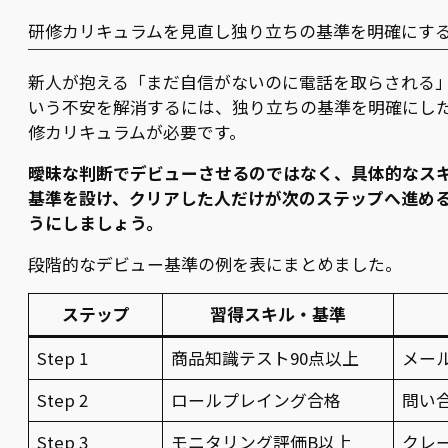
研修カリキュラムを見直し独り立ちの基準を明確にす
新人が抱える「まだ自信がないのに電話を取らされる
いう不安を解消するには、独り立ちの基準を明確にし
修カリキュラムが必要です。
曖昧な判断でデビューさせるのではなく、具体的なス
基準を設け、クリアした人だけが次のステップへ進め
うにしましょう。
段階的なデビュー基準の例を表にまとめました。
ステップ
習得スキル・基準
Step 1
商品知識テスト90点以上
メー
Step 2
ロールプレイング合格
問い合
Step 3
モニタリング評価B以上
クレ