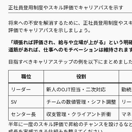
正社員登用制度やスキル評価でキャリアパスを示す
将来への不安を解消するために、正社員登用制度やス
評価でキャリアパスを示しましょう。
「頑張れば評価され、給与や立場が上がる」という明
道筋があれば、仕事へのモチベーションは維持されま
目指すべきキャリアステップの例を以下にまとめまし
職位
役割
リーダー
新人のOJT担当・二次対応
勤続
SV
チームの数値管理・シフト調整
リー
センター長
収支管理・クライアント折衝
マネ
半年に一度のスキル評価で昇給のチャンスを設けるな
成長を実感できる仕組みを整えてください。