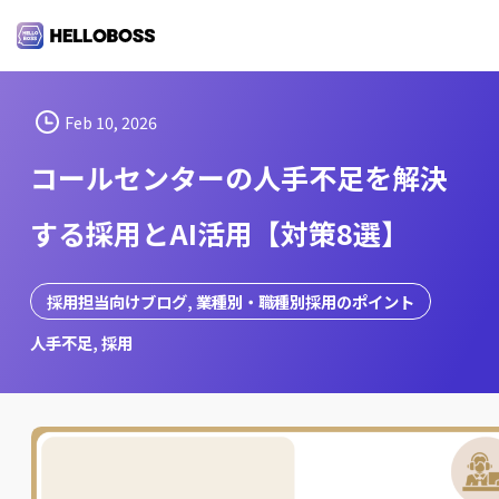
S
k
i
p
t
Feb 10, 2026
o
コールセンターの人手不足を解決
c
o
する採用とAI活用【対策8選】
n
t
e
採用担当向けブログ
, 
業種別・職種別採用のポイント
n
人手不足
, 
採用
t