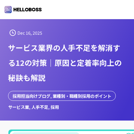
S
k
i
p
t
Dec 16, 2025
o
サービス業界の人手不足を解消す
c
o
る12の対策｜原因と定着率向上の
n
t
秘訣も解説
e
n
t
採用担当向けブログ
, 
業種別・職種別採用のポイント
サービス業
, 
人手不足
, 
採用