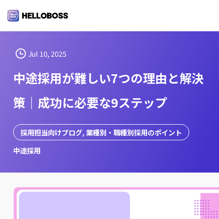
S
k
i
p
t
Jul 10, 2025
o
中途採用が難しい7つの理由と解決
c
o
策｜成功に必要な9ステップ
n
t
e
採用担当向けブログ
, 
業種別・職種別採用のポイント
n
中途採用
t