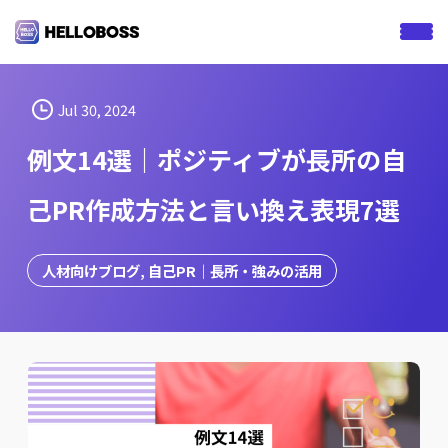
S
k
i
p
t
Jul 30, 2024
o
例文14選｜ポジティブが長所の自
c
o
己PR作成方法と言い換え表現7選
n
t
e
人材向けブログ
, 
自己PR｜長所・強みの活用
n
t