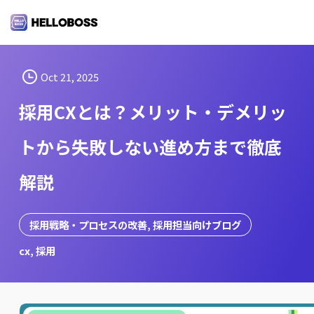
S
k
i
p
t
Oct 21, 2025
o
採用CXとは？メリット・デメリッ
c
o
トから失敗しない進め方まで徹底
n
t
解説
e
n
t
採用戦略・プロセスの改善
, 
採用担当向けブログ
cx
, 
採用