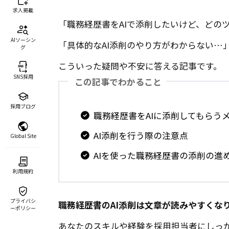
求人掲載
「職務経歴書をAIで添削したいけど、どの
AIソーシン
「具体的なAI添削のやり方がわからない…
グ
こういった疑問や不安に答える記事です。
SNS採用
この記事でわかること
採用ブログ
職務経歴書をAIに添削してもらう
AI添削を行う際の注意点
Global Site
AIを使った職務経歴書の添削の進
利用規約
プライバシ
職務経歴書のAI添削は文章が読みやすくな
ーポリシー
あなたのスキルや経験を採用担当者にしっか