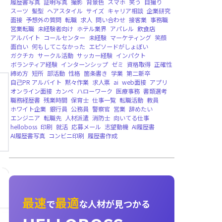
就職者向け，法人向け
CHATGPT，AIチャット，多言語，音声読み
求人拡散，無料提供，法人向け
英語版，グローバル配信，バージョンリリース
即時音声対話，AIメンター，面接練習，キャ
ィング，就職者向け
HelloData
レポート
企業データベース
無料
強み
長所
pickup
継続力
粘り強さ
面接練
英語履歴書
レジュメ
書き方
カバーレター
履歴書写真
証明写真
撮影
背景色
スマホ
笑
スーツ
髪型
ヘアスタイル
サイズ
キャリア
面接
予想外の質問
転職
求人
問い合わせ
接
営業転職
未経験者向け
ホテル業界
アパレル
アルバイト
コールセンター
未経験
マーケテ
面白い
何もしてこなかった
エピソードがし
ガクチカ
サークル活動
サッカー経験
インパ
ボランティア経験
インターンシップ
ゼミ
資
締め方
短所
部活動
性格
箇条書き
学業
第
自己PR アルバイト
黙々作業
求人票
ai
we
オンライン面接
カンペ
ハローワーク
医療事
職務経歴書
残業時間
保育士
仕事一覧
転職