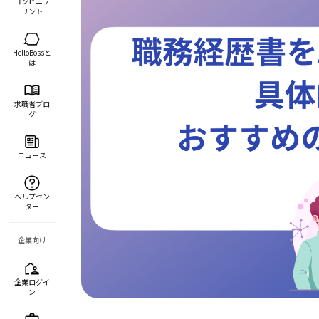
コンビニプ
リント
HelloBossと
は
求職者ブロ
グ
ニュース
ヘルプセン
ター
企業向け
企業ログイ
ン