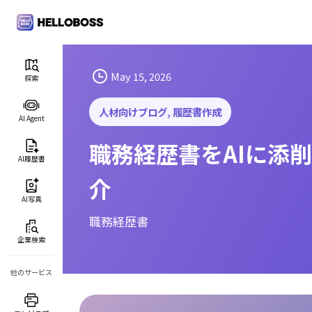
S
k
i
p
t
May 15, 2026
探索
o
c
人材向けブログ
, 
履歴書作成
AI Agent
o
職務経歴書をAIに添
n
AI履歴書
t
介
e
n
AI写真
t
職務経歴書
企業検索
他のサービス