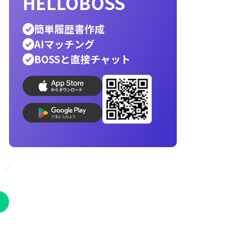
ホワイト企業
銀行員
公務員
警察官
営業
辞
エンジニア
転職先
人材派遣
消防士
向いて
helloboss
印刷
就活
応募メール
志望動機
AI履歴書写真
コンビニ印刷
履歴書作成
最速
最適
で
な人材が見つ
HELLOBOSS
簡単履歴書作成
AIマッチング
BOSSと直接チャット