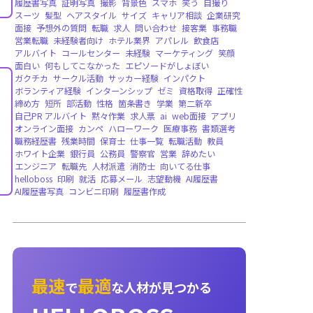
就職者向け，法人向け
CHATGPT，AIチャット，多言語，音声読み
求人拡散，無料提供，法人向け
英語版，グローバル配信，バージョンリリース
即時音声対話，AIメンター，面接練習，キャ
ィング，就職者向け
HelloData
レポート
企業データベース
無料
強み
長所
pickup
継続力
粘り強さ
面接練
英語履歴書
レジュメ
書き方
カバーレター
履歴書写真
証明写真
撮影
背景色
スマホ
笑
スーツ
髪型
ヘアスタイル
サイズ
キャリア
面接
予想外の質問
転職
求人
問い合わせ
接
営業転職
未経験者向け
ホテル業界
アパレル
アルバイト
コールセンター
未経験
マーケテ
面白い
何もしてこなかった
エピソードがし
ガクチカ
サークル活動
サッカー経験
インパ
ボランティア経験
インターンシップ
ゼミ
資
締め方
短所
部活動
性格
箇条書き
学業
第
自己PR アルバイト
黙々作業
求人票
ai
we
オンライン面接
カンペ
ハローワーク
医療事
職務経歴書
残業時間
保育士
仕事一覧
転職