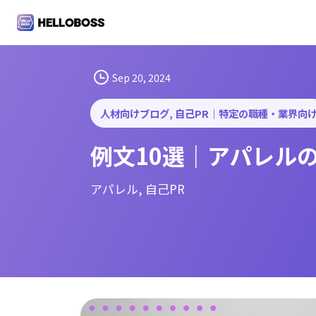
S
k
i
p
t
Sep 20, 2024
o
c
人材向けブログ
, 
自己PR｜特定の職種・業界向
o
例文10選｜アパレル
n
t
e
アパレル
, 
自己PR
n
t