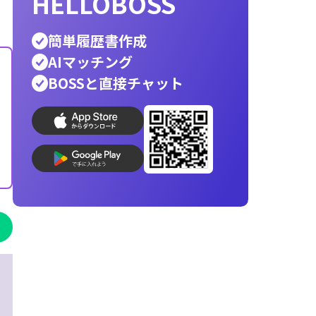
ホワイト企業
銀行員
公務員
警察官
営業
辞
エンジニア
転職先
人材派遣
消防士
向いて
helloboss
印刷
就活
応募メール
志望動機
AI履歴書写真
コンビニ印刷
履歴書作成
最速
最適
で
な人材が見つ
HELLOBOSS
簡単履歴書作成
AIマッチング
BOSSと直接チャット