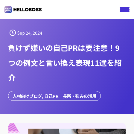
S
k
i
p
t
Sep 24, 2024
o
負けず嫌いの自己PRは要注意！9
c
o
つの例文と言い換え表現11選を紹
n
t
介
e
n
t
人材向けブログ
, 
自己PR｜長所・強みの活用