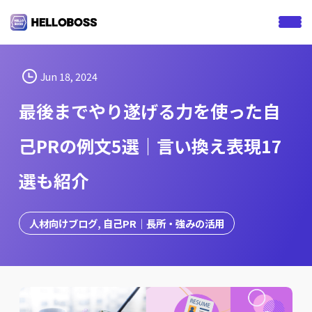
S
k
i
p
t
Jun 18, 2024
o
最後までやり遂げる力を使った自
c
o
己PRの例文5選｜言い換え表現17
n
t
選も紹介
e
n
t
人材向けブログ
, 
自己PR｜長所・強みの活用