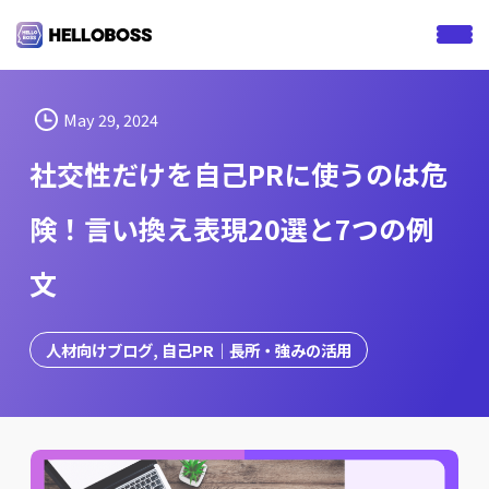
S
k
i
p
t
May 29, 2024
o
社交性だけを自己PRに使うのは危
c
o
険！言い換え表現20選と7つの例
n
t
文
e
n
t
人材向けブログ
, 
自己PR｜長所・強みの活用