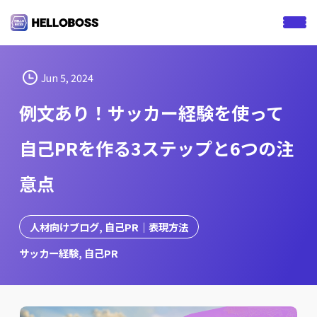
S
k
i
p
t
Jun 5, 2024
o
例文あり！サッカー経験を使って
c
o
自己PRを作る3ステップと6つの注
n
t
意点
e
n
t
人材向けブログ
, 
自己PR｜表現方法
サッカー経験
, 
自己PR