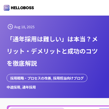
S
k
i
p
t
Aug 18, 2025
o
「通年採用は難しい」は本当？メ
c
o
リット・デメリットと成功のコツ
n
t
を徹底解説
e
n
t
採用戦略・プロセスの改善
, 
採用担当向けブログ
中途採用
, 
通年採用