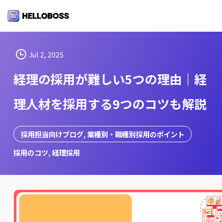
S
k
i
p
t
Jul 2, 2025
o
経理の採用が難しい5つの理由｜経
c
o
理人材を採用する9つのコツも解説
n
t
e
採用担当向けブログ
, 
業種別・職種別採用のポイント
n
採用のコツ
, 
経理採用
t