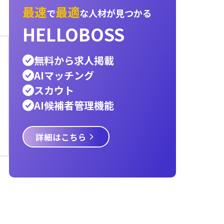
内定承諾率
3c分析
オンボーディング
インス
エンジニア
採用ターゲット
ペルソナ
宿泊業
採用スケジュール
新卒
レストラン
物流
運
医療
サービス業
建設業
小売業
警備員
Hell
言語交換プラットフォーム
パートナー
AIエ
資金調達，AIエージェント
タクシー
it
hello
採用戦略
Talent Engine
最速
最適
で
な人材が見つ
HELLOBOSS
無料から求人掲載
AIマッチング