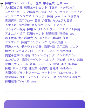
バージョンリリース，WEB版，法人向け
ボラ
て
地震復興支援
DXイノベーション大賞，受賞
遠隔雇用
Deel
EOR
AI人材
グローバル雇用
求人
飲食店
アルバイト
マーケティング
イ
ISMS
ISO/IEC27001
情報セキュリティマネジメントシステム
採用
エンジニア採用
KPI設定
営業採用
採用のコ
求人票
キャッチコピー
採用ペルソナ
テンプ
tobPickup
中途採用
デザイナー採用
新卒採
ダイレクトリクルーティング
スカウト
採用
採用コスト
ベンチャー企業
中小企業
削減
s
人材紹介会社
転職エージェント
手数料
マッ
スカウトメール
通年採用
ハローワーク
オウ
インフラエンジニア
リファラル採用
youtub
書類選考
採用フロー
募集
介護職
カジュア
人手不足
採用単価
地方採用
スタートアップ
ドライバー採用
採用dx
タレントプール
アル
アルムナイ採用
採用イベント
残業時間
整備
施工管理
会社説明会
cx
求人広告
美容師
保
ミスマッチ
採用ブランディング
母集団形成
通過メール
働きやすい会社
採用計画
採用工
即戦力
内定後フォロー
フリーランス
不採用