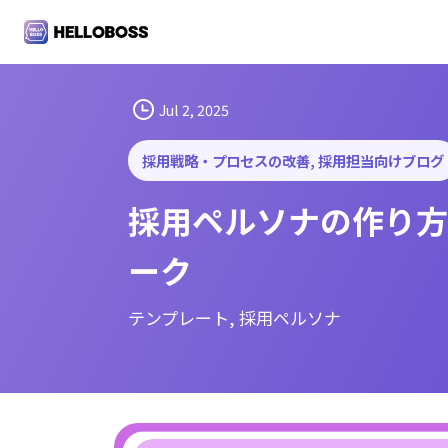
S
k
i
p
t
Jul 2, 2025
o
c
採用戦略・プロセスの改善
, 
採用担当向けブログ
o
採用ペルソナの作り方
n
t
ーク
e
n
t
テンプレート
, 
採用ペルソナ