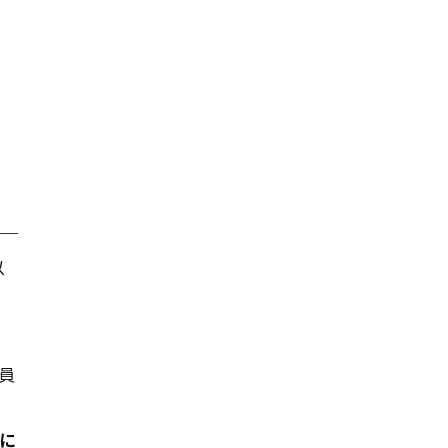
以
員
に