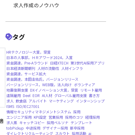
採用戦略・プロセスの改善
採用手法・ツールの活用
業種別・職種別採用のポイン
求人作成のノウハウ
タグ
HRテクノロジー大賞，受賞
日本の人事部，ＨＲアワード2024，入賞
資金調達，Pre-Aラウンド
日経XTECH
第3世
日本経済新聞朝刊
人材の流動性
人材インフ
適
資金調達，サービス拡大
資金調達，本田圭佑氏，バージョンリリース