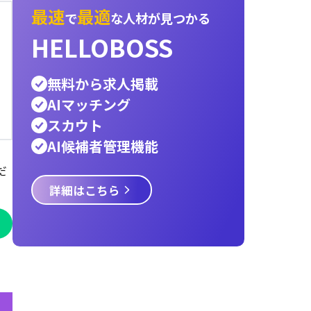
内定承諾率
3c分析
オンボーディング
インス
エンジニア
採用ターゲット
ペルソナ
宿泊業
採用スケジュール
新卒
レストラン
物流
運
医療
サービス業
建設業
小売業
警備員
Hell
言語交換プラットフォーム
パートナー
AIエ
資金調達，AIエージェント
タクシー
it
hello
採用戦略
Talent Engine
だ
最速
最適
で
な人材が見つ
HELLOBOSS
無料から求人掲載
AIマッチング