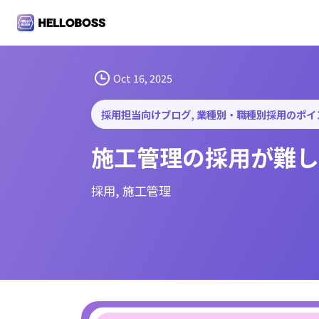
S
k
i
p
t
Oct 16, 2025
o
c
採用担当向けブログ
, 
業種別・職種別採用のポイ
o
施工管理の採用が難し
n
t
e
採用
, 
施工管理
n
t