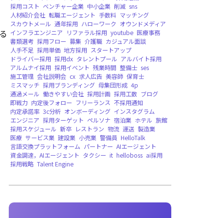
バージョンリリース，WEB版，法人向け
ボラ
地震復興支援
DXイノベーション大賞，受賞
遠隔雇用
Deel
EOR
AI人材
グローバル雇用
る
求人
飲食店
アルバイト
マーケティング
イ
ISMS
ISO/IEC27001
情報セキュリティマネジメントシステム
採用
エンジニア採用
KPI設定
営業採用
採用のコ
求人票
キャッチコピー
採用ペルソナ
テンプ
tobPickup
中途採用
デザイナー採用
新卒採
ダイレクトリクルーティング
スカウト
採用
採用コスト
ベンチャー企業
中小企業
削減
s
人材紹介会社
転職エージェント
手数料
マッ
スカウトメール
通年採用
ハローワーク
オウ
インフラエンジニア
リファラル採用
youtub
書類選考
採用フロー
募集
介護職
カジュア
人手不足
採用単価
地方採用
スタートアップ
ドライバー採用
採用dx
タレントプール
アル
アルムナイ採用
採用イベント
残業時間
整備
施工管理
会社説明会
cx
求人広告
美容師
保
ミスマッチ
採用ブランディング
母集団形成
通過メール
働きやすい会社
採用計画
採用工
即戦力
内定後フォロー
フリーランス
不採用