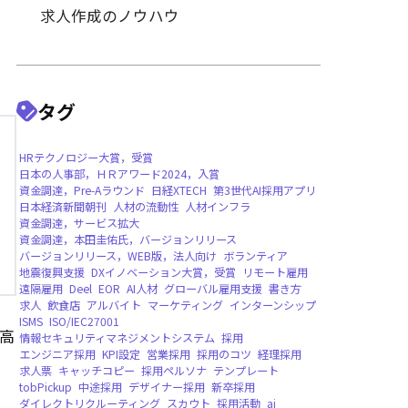
採用戦略・プロセスの改善
採用手法・ツールの活用
業種別・職種別採用のポイン
求人作成のノウハウ
タグ
HRテクノロジー大賞，受賞
日本の人事部，ＨＲアワード2024，入賞
高
資金調達，Pre-Aラウンド
日経XTECH
第3世
日本経済新聞朝刊
人材の流動性
人材インフ
資金調達，サービス拡大
資金調達，本田圭佑氏，バージョンリリース