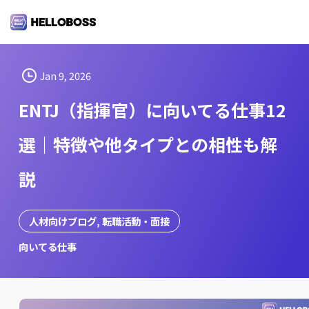
S
k
i
p
t
Jan 9, 2026
o
ENTJ（指揮官）に向いてる仕事12
c
o
選｜特徴や他タイプとの相性も解
n
t
説
e
n
t
人材向けブログ
, 
転職活動・面接
向いてる仕事