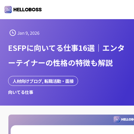
S
k
i
p
t
Jan 9, 2026
o
ESFPに向いてる仕事16選｜エンタ
c
o
ーテイナーの性格の特徴も解説
n
t
e
人材向けブログ
, 
転職活動・面接
n
向いてる仕事
t