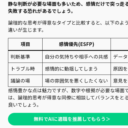
静な判断が必要な場面も多いため、感情だけで突っ走
失敗する恐れがあるでしょう。
論理的な思考が得意なタイプと比較すると、以下のよ
違いが生じます。
項目
感情優先(ESFP)
判断基準
自分の気持ちや相手への共感
データ
トラブル時
感情的に動揺してしまう
原因を
議論の場
場の雰囲気を悪くしたくない
意見を
感情豊かな点は魅力ですが、数字や根拠が必要な場面
は、論理的思考が得意な同僚に相談してバランスをと
良いでしょう。
無料でAIに適職を推薦してもらう＞