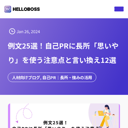
S
k
i
p
t
Jan 26, 2024
o
例文25選！自己PRに長所「思いや
c
o
り」を使う注意点と言い換え12選
n
t
e
人材向けブログ
, 
自己PR｜長所・強みの活用
n
t