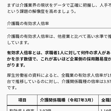
まずは介護業界の現状をデータで正確に把握し、人手
という課題の解像度を高めましょう。
介護職の有効求人倍率
介護職の有効求人倍率は、他産業と比べて高い水準で
しています。
有効求人倍率とは、求職者1人に対して何件の求人があ
かを示す数値で、これが高いほど企業側の採用難易度
がります。
厚生労働省の資料によると、全職業の有効求人倍率が1
台で推移しているのに対し、介護関係職種の倍率は3.9
です。
項目
介護関係職種（令和7年3月）
全職
有効求人倍率
3.97倍
1.16