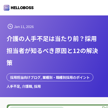
S
k
i
p
t
Jan 11, 2026
o
介護の人手不足は当たり前？採用
c
o
担当者が知るべき原因と12の解決
n
t
策
e
n
t
採用担当向けブログ
, 
業種別・職種別採用のポイント
人手不足
, 
介護職
, 
採用