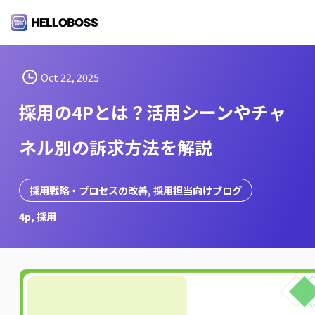
S
k
i
p
t
Oct 22, 2025
o
採用の4Pとは？活用シーンやチャ
c
o
ネル別の訴求方法を解説
n
t
e
採用戦略・プロセスの改善
, 
採用担当向けブログ
n
4p
, 
採用
t