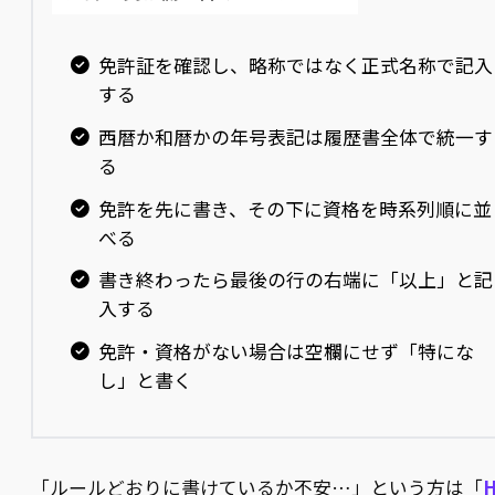
免許証を確認し、略称ではなく正式名称で記入
する
西暦か和暦かの年号表記は履歴書全体で統一す
る
免許を先に書き、その下に資格を時系列順に並
べる
書き終わったら最後の行の右端に「以上」と記
入する
免許・資格がない場合は空欄にせず「特にな
し」と書く
「ルールどおりに書けているか不安…」という方は「
H