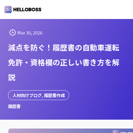
S
k
i
p
t
Mar 30, 2026
o
減点を防ぐ！履歴書の自動車運転
c
o
免許・資格欄の正しい書き方を解
n
t
説
e
n
t
人材向けブログ
, 
履歴書作成
履歴書