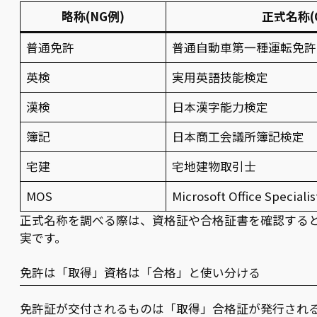
略称(NG例)
正式名称(
普通免許
普通自動車第一種運転免許
英検
実用英語技能検定
漢検
日本漢字能力検定
簿記
日本商工会議所簿記検定
宅建
宅地建物取引士
MOS
Microsoft Office Specialis
正式名称を調べる際は、資格証や合格証書を確認する
実です。
免許は「取得」資格は「合格」と使い分ける
免許証が交付されるものは「取得」合格証が発行され