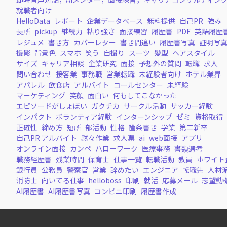
就職者向け
HelloData
レポート
企業データベース
無料提供
自己PR
強み
長所
pickup
継続力
粘り強さ
面接練習
履歴書
PDF
英語履歴
レジュメ
書き方
カバーレター
書き間違い
履歴書写真
証明写
撮影
背景色
スマホ
笑う
自撮り
スーツ
髪型
ヘアスタイル
サイズ
キャリア相談
企業研究
面接
予想外の質問
転職
求人
問い合わせ
接客業
事務職
営業転職
未経験者向け
ホテル業界
アパレル
飲食店
アルバイト
コールセンター
未経験
マーケティング
笑顔
面白い
何もしてこなかった
エピソードがしょぼい
ガクチカ
サークル活動
サッカー経験
インパクト
ボランティア経験
インターンシップ
ゼミ
資格取得
正確性
締め方
短所
部活動
性格
箇条書き
学業
第二新卒
自己PR アルバイト
黙々作業
求人票
ai
web面接
アプリ
オンライン面接
カンペ
ハローワーク
医療事務
書類選考
職務経歴書
残業時間
保育士
仕事一覧
転職活動
教員
ホワイト
銀行員
公務員
警察官
営業
辞めたい
エンジニア
転職先
人材
消防士
向いてる仕事
helloboss
印刷
就活
応募メール
志望動
AI履歴書
AI履歴書写真
コンビニ印刷
履歴書作成