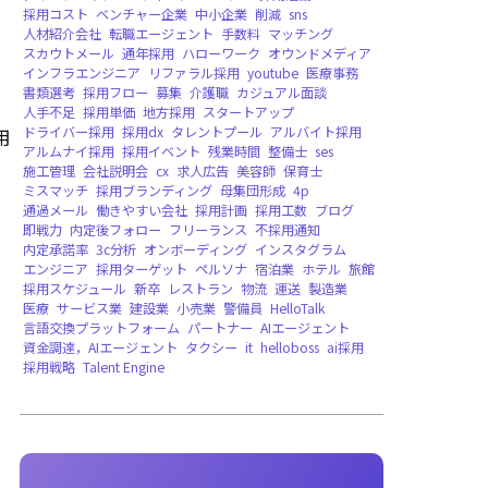
バージョンリリース，WEB版，法人向け
ボラ
地震復興支援
DXイノベーション大賞，受賞
遠隔雇用
Deel
EOR
AI人材
グローバル雇用
求人
飲食店
アルバイト
マーケティング
イ
ISMS
ISO/IEC27001
情報セキュリティマネジメントシステム
採用
用
エンジニア採用
KPI設定
営業採用
採用のコ
求人票
キャッチコピー
採用ペルソナ
テンプ
tobPickup
中途採用
デザイナー採用
新卒採
ダイレクトリクルーティング
スカウト
採用
採用コスト
ベンチャー企業
中小企業
削減
s
人材紹介会社
転職エージェント
手数料
マッ
スカウトメール
通年採用
ハローワーク
オウ
インフラエンジニア
リファラル採用
youtub
書類選考
採用フロー
募集
介護職
カジュア
人手不足
採用単価
地方採用
スタートアップ
ドライバー採用
採用dx
タレントプール
アル
アルムナイ採用
採用イベント
残業時間
整備
施工管理
会社説明会
cx
求人広告
美容師
保
ミスマッチ
採用ブランディング
母集団形成
通過メール
働きやすい会社
採用計画
採用工
即戦力
内定後フォロー
フリーランス
不採用