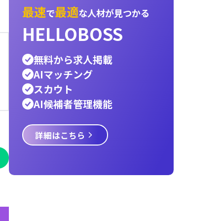
内定承諾率
3c分析
オンボーディング
インス
エンジニア
採用ターゲット
ペルソナ
宿泊業
採用スケジュール
新卒
レストラン
物流
運
医療
サービス業
建設業
小売業
警備員
Hell
言語交換プラットフォーム
パートナー
AIエ
資金調達，AIエージェント
タクシー
it
hello
採用戦略
Talent Engine
最速
最適
で
な人材が見つ
HELLOBOSS
無料から求人掲載
AIマッチング