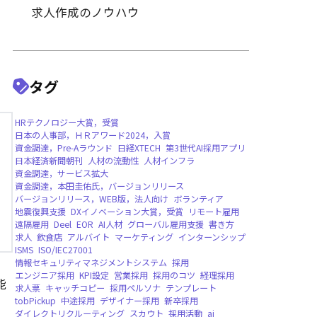
採用戦略・プロセスの改善
採用手法・ツールの活用
業種別・職種別採用のポイン
求人作成のノウハウ
タグ
HRテクノロジー大賞，受賞
日本の人事部，ＨＲアワード2024，入賞
資金調達，Pre-Aラウンド
日経XTECH
第3世
日本経済新聞朝刊
人材の流動性
人材インフ
能
資金調達，サービス拡大
資金調達，本田圭佑氏，バージョンリリース