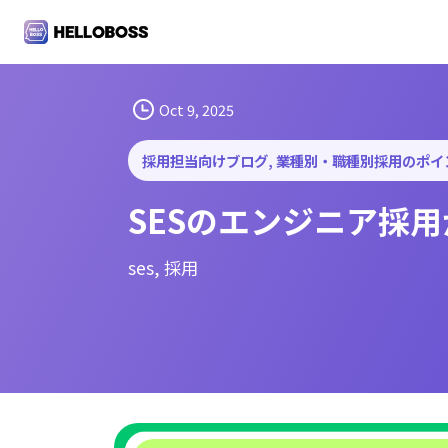
S
k
i
p
t
Oct 9, 2025
o
c
採用担当向けブログ
, 
業種別・職種別採用のポイ
o
SESのエンジニア採
n
t
e
ses
, 
採用
n
t