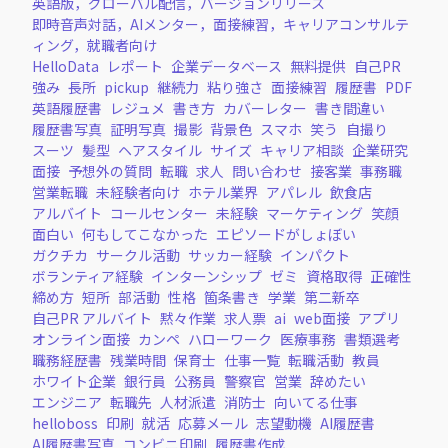
英語版，グローバル配信，バージョンリリース
即時音声対話，AIメンター，面接練習，キャリアコンサルテ
ィング，就職者向け
HelloData
レポート
企業データベース
無料提供
自己PR
強み
長所
pickup
継続力
粘り強さ
面接練習
履歴書
PDF
英語履歴書
レジュメ
書き方
カバーレター
書き間違い
履歴書写真
証明写真
撮影
背景色
スマホ
笑う
自撮り
スーツ
髪型
ヘアスタイル
サイズ
キャリア相談
企業研究
面接
予想外の質問
転職
求人
問い合わせ
接客業
事務職
営業転職
未経験者向け
ホテル業界
アパレル
飲食店
アルバイト
コールセンター
未経験
マーケティング
笑顔
面白い
何もしてこなかった
エピソードがしょぼい
ガクチカ
サークル活動
サッカー経験
インパクト
ボランティア経験
インターンシップ
ゼミ
資格取得
正確性
締め方
短所
部活動
性格
箇条書き
学業
第二新卒
自己PR アルバイト
黙々作業
求人票
ai
web面接
アプリ
オンライン面接
カンペ
ハローワーク
医療事務
書類選考
職務経歴書
残業時間
保育士
仕事一覧
転職活動
教員
ホワイト企業
銀行員
公務員
警察官
営業
辞めたい
エンジニア
転職先
人材派遣
消防士
向いてる仕事
helloboss
印刷
就活
応募メール
志望動機
AI履歴書
AI履歴書写真
コンビニ印刷
履歴書作成