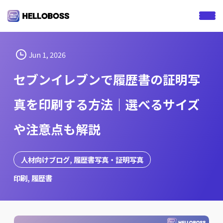
S
k
i
p
t
Jun 1, 2026
o
セブンイレブンで履歴書の証明写
c
o
真を印刷する方法｜選べるサイズ
n
t
や注意点も解説
e
n
t
人材向けブログ
, 
履歴書写真・証明写真
印刷
, 
履歴書