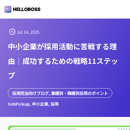
S
k
i
p
t
Jul 14, 2025
o
中小企業が採用活動に苦戦する理
c
o
由｜成功するための戦略11ステッ
n
t
プ
e
n
t
採用担当向けブログ
, 
業種別・職種別採用のポイント
tobPickup
, 
中小企業
, 
採用