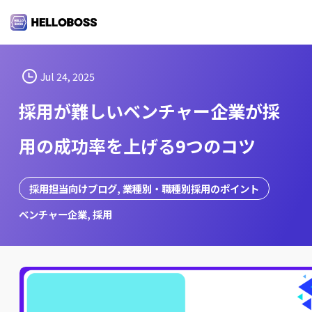
S
k
i
p
t
Jul 24, 2025
o
採用が難しいベンチャー企業が採
c
o
用の成功率を上げる9つのコツ
n
t
e
採用担当向けブログ
, 
業種別・職種別採用のポイント
n
ベンチャー企業
, 
採用
t