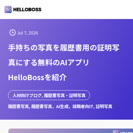
S
k
i
p
t
Jul 7, 2026
o
手持ちの写真を履歴書用の証明写
c
o
真にする無料のAIアプリ
n
t
HelloBossを紹介
e
n
t
人材向けブログ
, 
履歴書写真・証明写真
履歴書写真
, 
履歴書写真，AI生成，就職者向け
, 
証明写真