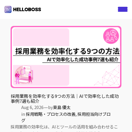
S
k
Category:
採用戦略・プロセスの改善
i
p
t
o
c
o
n
t
e
n
t
採用業務を効率化する9つの方法｜AIで効率化した成功
事例7選も紹介
—
Aug 6, 2026
by
東島 優太
in
採用戦略・プロセスの改善
, 
採用担当向けブロ
グ
採用業務の効率化は、AIとツールの活用を組み合わせるこ