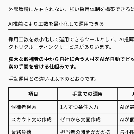
外部環境に左右されない、強い採用体制を構築できる
AI推薦により工数を最小化して運用できる
採用工数を最小化して運用できるツールとして、AI推
クトリクルーティングサービスがありいます。
膨大な候補者の中から自社に合う人材をAIが自動でピ
索の手間を省ける仕組みです。
手動運用との違いは以下のとおりです。
項目
手動での運用
候補者検索
1人ずつ条件入力
AI
スカウト文の作成
ゼロから文面作成
AIが
業務負荷
担当者の時間がかかる
最小