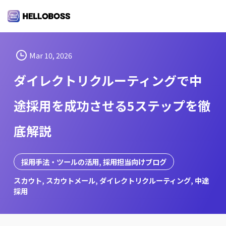
S
k
i
p
t
Mar 10, 2026
o
ダイレクトリクルーティングで中
c
o
途採用を成功させる5ステップを徹
n
t
底解説
e
n
t
採用手法・ツールの活用
, 
採用担当向けブログ
スカウト
, 
スカウトメール
, 
ダイレクトリクルーティング
, 
中途
採用