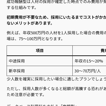
成功報酬型は人材の採用が確定した時点でのみ費用が
する仕組みです。
初期費用が不要なため、採用にいたるまでコストがか
ないメリットがあります。
例えば、年収500万円の人材を1人採用した場合の費用
場は、75〜100万円となります。
項目
費
中途採用
年収の15〜20%
新卒採用
30〜70万円/人
少人数を確実に採用したい場合に適したプランでしょ
ただし、採用人数が多くなると総額が高騰する恐れが
ため注意が必要です。