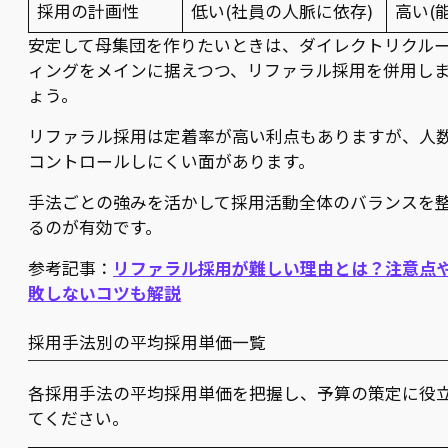
採用の計画性
低い(社員の人脈に依存)
高い(
安定して母集団を作りたいときは、ダイレクトリクル
ィングをメインに据えつつ、リファラル採用を併用し
ょう。
リファラル採用は定着率が高い利点もありますが、人
コントロールしにくい面があります。
手法ごとの強みを活かして採用活動全体のバランスを
るのが有効です。
参考記事：
リファラル採用が難しい理由とは？注意点
敗しないコツも解説
採用手法別の平均採用単価一覧
各採用手法の平均採用単価を把握し、予算の策定に役
てください。