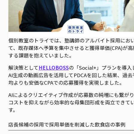
個別教室のトライでは、塾講師のアルバイト採用にお
て、既存媒体へ予算を集中させると獲得単価(CPA)が高
する課題を抱えていました。
解決策として
HELLOBOSS
の「Social+」プランを導入
AI生成の動画広告を活用してPDCAを回した結果、過去
均よりも安価なCPAでの応募獲得を実現しました。
AIによるクリエイティブ作成が応募数の純増にも繋が
コストを抑えながら効率的な母集団形成を両立できて
す。
店長候補の採用で採用単価を削減した飲食店の事例