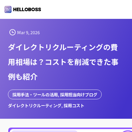
S
k
i
p
t
Mar 9, 2026
o
ダイレクトリクルーティングの費
c
o
用相場は？コストを削減できた事
n
t
例も紹介
e
n
t
採用手法・ツールの活用
, 
採用担当向けブログ
ダイレクトリクルーティング
, 
採用コスト