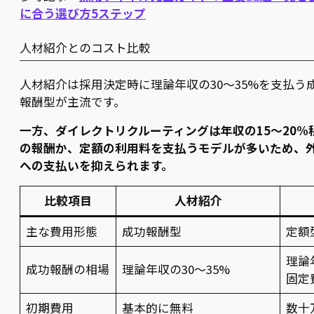
に合う選び方5ステップ
人材紹介とのコスト比較
人材紹介は採用決定時に理論年収の30〜35%を支払う
報酬型が主流です。
一方、ダイレクトリクルーティングは年収の15〜20%
の報酬か、定額の利用料を支払うモデルが多いため、
への支払いを抑えられます。
比較項目
人材紹介
主な費用形態
成功報酬型
定額
理論
成功報酬の相場
理論年収の30〜35%
固定
初期費用
基本的に無料
数十