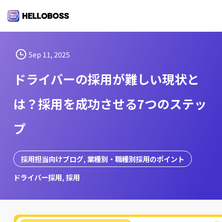
S
k
i
p
t
Sep 11, 2025
o
ドライバーの採用が難しい現状と
c
o
は？採用を成功させる7つのステッ
n
t
プ
e
n
t
採用担当向けブログ
, 
業種別・職種別採用のポイント
ドライバー採用
, 
採用