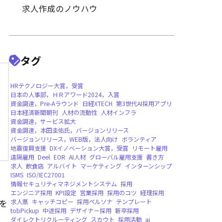
採用戦略・プロセスの改善
採用手法・ツールの活用
業種別・職種別採用のポイン
求人作成のノウハウ
タグ
HRテクノロジー大賞，受賞
日本の人事部，ＨＲアワード2024，入賞
資金調達，Pre-Aラウンド
日経XTECH
第3世
日本経済新聞朝刊
人材の流動性
人材インフ
を
資金調達，サービス拡大
資金調達，本田圭佑氏，バージョンリリース