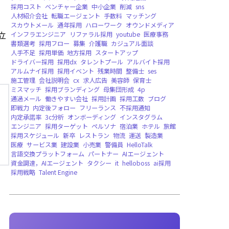
バージョンリリース，WEB版，法人向け
ボラ
地震復興支援
DXイノベーション大賞，受賞
遠隔雇用
Deel
EOR
AI人材
グローバル雇用
立
求人
飲食店
アルバイト
マーケティング
イ
ISMS
ISO/IEC27001
情報セキュリティマネジメントシステム
採用
エンジニア採用
KPI設定
営業採用
採用のコ
求人票
キャッチコピー
採用ペルソナ
テンプ
tobPickup
中途採用
デザイナー採用
新卒採
ダイレクトリクルーティング
スカウト
採用
採用コスト
ベンチャー企業
中小企業
削減
s
人材紹介会社
転職エージェント
手数料
マッ
スカウトメール
通年採用
ハローワーク
オウ
インフラエンジニア
リファラル採用
youtub
書類選考
採用フロー
募集
介護職
カジュア
人手不足
採用単価
地方採用
スタートアップ
ドライバー採用
採用dx
タレントプール
アル
アルムナイ採用
採用イベント
残業時間
整備
施工管理
会社説明会
cx
求人広告
美容師
保
ミスマッチ
採用ブランディング
母集団形成
通過メール
働きやすい会社
採用計画
採用工
即戦力
内定後フォロー
フリーランス
不採用