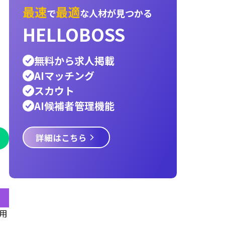
内定承諾率
3c分析
オンボーディング
インス
エンジニア
採用ターゲット
ペルソナ
宿泊業
採用スケジュール
新卒
レストラン
物流
運
医療
サービス業
建設業
小売業
警備員
Hell
言語交換プラットフォーム
パートナー
AIエ
資金調達，AIエージェント
タクシー
it
hello
採用戦略
Talent Engine
最速
最適
で
な人材が見つ
HELLOBOSS
無料から求人掲載
用
AIマッチング