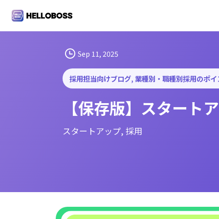
S
k
i
p
t
Sep 11, 2025
o
c
採用担当向けブログ
, 
業種別・職種別採用のポイ
o
【保存版】スタートア
n
t
e
スタートアップ
, 
採用
n
t