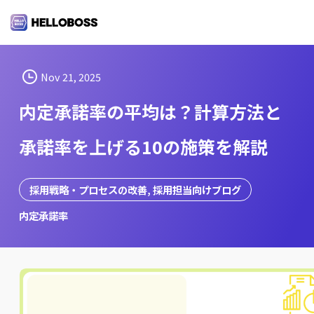
S
k
i
p
t
Nov 21, 2025
o
内定承諾率の平均は？計算方法と
c
o
承諾率を上げる10の施策を解説
n
t
e
採用戦略・プロセスの改善
, 
採用担当向けブログ
n
内定承諾率
t