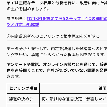
まずは正確なデータ収集と分析を行い、改善に向けた
の土台を固めましょう。
参考記事：
採用KPIを設定する5ステップ｜4つの運用
ツと注意点も解説
②内定辞退者へのヒアリングで根本原因を分析する
データ分析と並行して、内定を辞退した候補者へのヒ
ングを行い、承諾に至らなかった根本原因を探ります
アンケートや電話、オンライン面談などを通じて、辞
由を直接聞くことで、自社が気づいていない課題を発
きます。
ヒアリング項目
質問
辞退の決め手
何が最終的な意思決定に影響したか