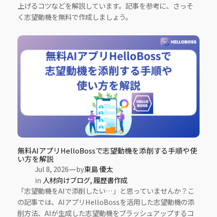
上げるコツなどを解説しています。記事を参考に、さっそ
く志望動機を無料で作成しましょう。
無料AIアプリHelloBossで志望動機を添削する手順や使
い方を解説
—
Jul 8, 2026
by
東島 優太
in
人材向けブログ
, 
履歴書作成
「志望動機をAIで添削したい…」と思っていませんか？こ
の記事では、AIアプリHelloBossを活用した志望動機の添
削方法、AIが生成した志望動機をブラッシュアップするコ