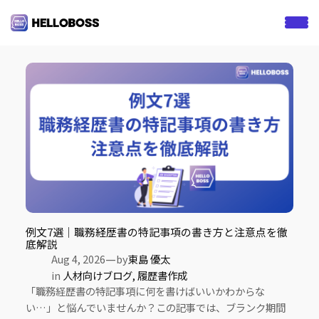
S
k
Category:
人材向けブログ
i
p
t
o
c
o
n
t
e
n
t
例文7選｜職務経歴書の特記事項の書き方と注意点を徹
底解説
—
Aug 4, 2026
by
東島 優太
in
人材向けブログ
, 
履歴書作成
「職務経歴書の特記事項に何を書けばいいかわからな
い…」と悩んでいませんか？この記事では、ブランク期間