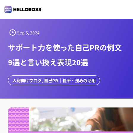
S
k
i
p
t
Sep 5, 2024
o
サポート力を使った自己PRの例文
c
o
9選と言い換え表現20選
n
t
e
人材向けブログ
, 
自己PR｜長所・強みの活用
n
t