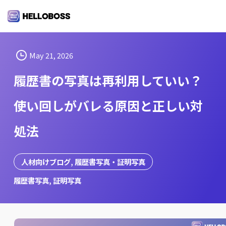
S
k
i
p
t
May 21, 2026
o
履歴書の写真は再利用していい？
c
o
使い回しがバレる原因と正しい対
n
t
処法
e
n
t
人材向けブログ
, 
履歴書写真・証明写真
履歴書写真
, 
証明写真